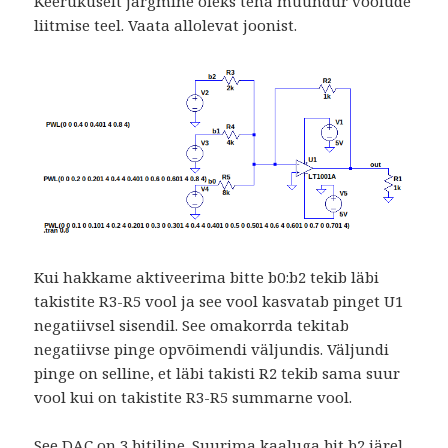
Keerukuselt järgmine oleks teha muundur voolude
liitmise teel. Vaata allolevat joonist.
Kui hakkame aktiveerima bitte b0:b2 tekib läbi
takistite R3-R5 vool ja see vool kasvatab pinget U1
negatiivsel sisendil. See omakorrda tekitab
negatiivse pinge opvõimendi väljundis. Väljundi
pinge on selline, et läbi takisti R2 tekib sama suur
vool kui on takistite R3-R5 summarne vool.
See DAC on 3 bitiline. Suurima kaaluga bit b2 järel