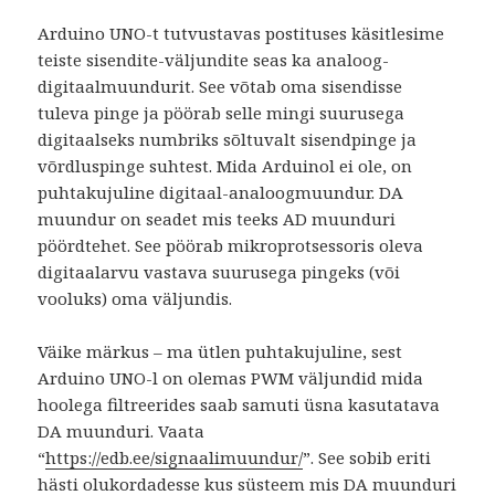
Arduino UNO-t tutvustavas postituses käsitlesime
teiste sisendite-väljundite seas ka analoog-
digitaalmuundurit. See võtab oma sisendisse
tuleva pinge ja pöörab selle mingi suurusega
digitaalseks numbriks sõltuvalt sisendpinge ja
võrdluspinge suhtest. Mida Arduinol ei ole, on
puhtakujuline digitaal-analoogmuundur. DA
muundur on seadet mis teeks AD muunduri
pöördtehet. See pöörab mikroprotsessoris oleva
digitaalarvu vastava suurusega pingeks (või
vooluks) oma väljundis.
Väike märkus – ma ütlen puhtakujuline, sest
Arduino UNO-l on olemas PWM väljundid mida
hoolega filtreerides saab samuti üsna kasutatava
DA muunduri. Vaata
“
https://edb.ee/signaalimuundur/
”.
See sobib eriti
hästi olukordadesse kus süsteem mis DA muunduri