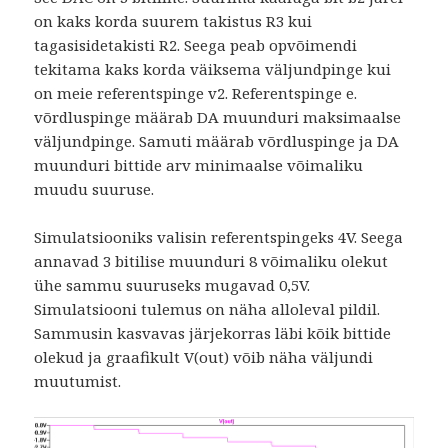
on kaks korda suurem takistus R3 kui
tagasisidetakisti R2. Seega peab opvõimendi
tekitama kaks korda väiksema väljundpinge kui
on meie referentspinge v2. Referentspinge e.
võrdluspinge määrab DA muunduri maksimaalse
väljundpinge. Samuti määrab võrdluspinge ja DA
muunduri bittide arv minimaalse võimaliku
muudu suuruse.
Simulatsiooniks valisin referentspingeks 4V. Seega
annavad 3 bitilise muunduri 8 võimaliku olekut
ühe sammu suuruseks mugavad 0,5V.
Simulatsiooni tulemus on näha alloleval pildil.
Sammusin kasvavas järjekorras läbi kõik bittide
olekud ja graafikult V(out) võib näha väljundi
muutumist.