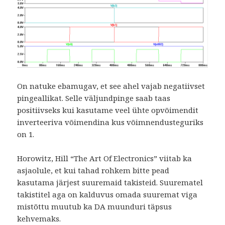
On natuke ebamugav, et see ahel vajab negatiivset
pingeallikat. Selle väljundpinge saab taas
positiivseks kui kasutame veel ühte opvõimendit
inverteeriva võimendina kus võimnendusteguriks
on 1.
Horowitz, Hill “The Art Of Electronics” viitab ka
asjaolule, et kui tahad rohkem bitte pead
kasutama järjest suuremaid takisteid. Suurematel
takistitel aga on kalduvus omada suuremat viga
mistõttu muutub ka DA muunduri täpsus
kehvemaks.