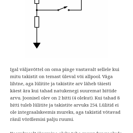
Igal väljavõttel on oma pinge vastavalt sellele kui
mitu takistit on temast üleval või allpool. Väga
lihtne, aga lülitite ja takistite arv läheb täiesti
käest ära kui tahad natukenegi suuremat bittide
arvu. Joonisel olev on 2 bitti (4 olekut). Kui tahad 8
bitti tuleb lülitite ja takistite arvuks 254. Lülitid ei
ole integraalskeemis mureks, aga takistid võtavad
ränil võrdlemisi palju ruumi.