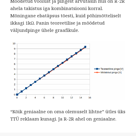
Mõõdetud voolust ja pingest arvutasin mis on R-2R
ahela takistus iga kombinatsiooni korral.
Mõningane ebatäpsus tõesti, kuid põhimõtteliselt
ikkagi 1kΩ. Panin teoreetilise ja mõõdetud
väljundpinge ühele graafikule.
“Kõik geniaalne on oma olemuselt lihtne” ütles üks
TTÜ reklaam kunagi. Ja R-2R ahel on geniaalne.