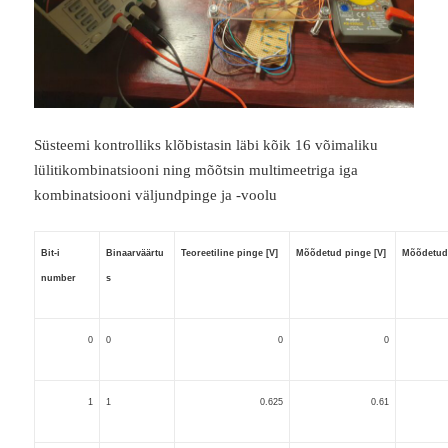
Süsteemi kontrolliks klõbistasin läbi kõik 16 võimaliku
lülitikombinatsiooni ning mõõtsin multimeetriga iga
kombinatsiooni väljundpinge ja -voolu
Bit-i
Binaarväärtu
Teoreetiline pinge [V]
Mõõdetud pinge [V]
Mõõdetud
number
s
0
0
0
0
1
1
0.625
0.61