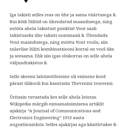
Iga takisti selles reas on ühe ja sama väärtusega R.
Kui kõik lülitid on ühendatud maandusega, ning
mõõta ahela takistust punktist Vout saab
takistuseks ühe takisti nominaali R. Ühendada
Vout maandusega, ning mõõta Vout voolu, siis
sulavlise lüliti kombinatsiooni korral on vool üks
ja seesama. Ehk siis igas olukorras on selle ahela
väljundtakistus R.
Selle skeemi lahtimõtlemine oli esimene kord
pärast ülikooli kui kasutasin Thevenini teoreemi.
Üritasin tuvastada kes selle ahela leiutas.
Wikipedia märgib esmamainimisena artiklit
ajakirja “A Journal of Communications and
Electronics Engineering” 1953 aasta
augustinumbris. Selles ajakirjas aga käsitletakse R-