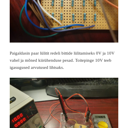
Paigaldasin paar lülitit redeli bittide lülitamiseks 0V ja 10V
vahel ja mõned kiirühenduse pesad. Toitepinge 10V teeb
igasugused arvutused lihtsaks.