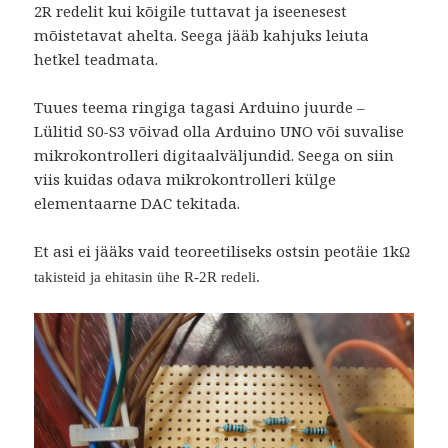
2R redelit kui kõigile tuttavat ja iseenesest
mõistetavat ahelta. Seega jääb kahjuks leiuta
hetkel teadmata.
Tuues teema ringiga tagasi Arduino juurde –
Lülitid S0-S3 võivad olla Arduino UNO või suvalise
mikrokontrolleri digitaalväljundid. Seega on siin
viis kuidas odava mikrokontrolleri külge
elementaarne DAC tekitada.
Et asi ei jääks vaid teoreetiliseks ostsin peotäie 1k
Ω
takisteid ja ehitasin ühe R-2R redeli.