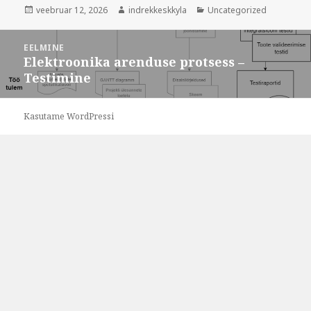
Postitatud
Autor
Rubriigid
veebruar 12, 2026
indrekkeskkyla
Uncategorized
Navigeerimine
EELMINE
Elektroonika arenduse protsess –
Eelmine
Testimine
postitus:
Kasutame WordPressi