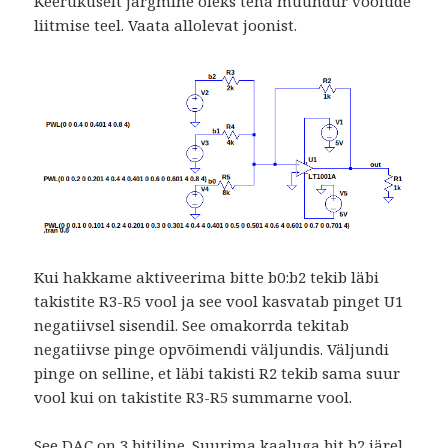
Keerukuselt järgmine oleks teha muundur voolude
liitmise teel. Vaata allolevat joonist.
Kui hakkame aktiveerima bitte b0:b2 tekib läbi
takistite R3-R5 vool ja see vool kasvatab pinget U1
negatiivsel sisendil. See omakorrda tekitab
negatiivse pinge opvõimendi väljundis. Väljundi
pinge on selline, et läbi takisti R2 tekib sama suur
vool kui on takistite R3-R5 summarne vool.
See DAC on 3 bitiline. Suurima kaaluga bit b2 järel