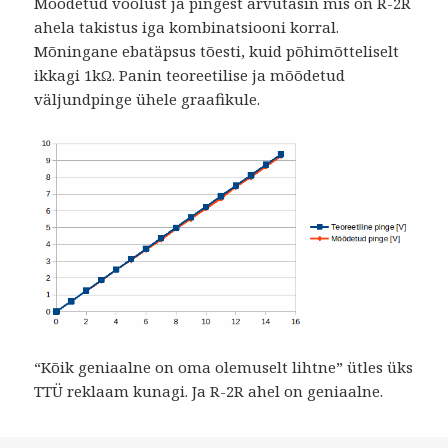
Mõõdetud voolust ja pingest arvutasin mis on R-2R
ahela takistus iga kombinatsiooni korral.
Mõningane ebatäpsus tõesti, kuid põhimõtteliselt
ikkagi 1kΩ. Panin teoreetilise ja mõõdetud
väljundpinge ühele graafikule.
“Kõik geniaalne on oma olemuselt lihtne” ütles üks
TTÜ reklaam kunagi. Ja R-2R ahel on geniaalne.