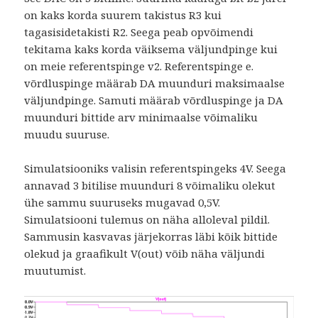
on kaks korda suurem takistus R3 kui
tagasisidetakisti R2. Seega peab opvõimendi
tekitama kaks korda väiksema väljundpinge kui
on meie referentspinge v2. Referentspinge e.
võrdluspinge määrab DA muunduri maksimaalse
väljundpinge. Samuti määrab võrdluspinge ja DA
muunduri bittide arv minimaalse võimaliku
muudu suuruse.
Simulatsiooniks valisin referentspingeks 4V. Seega
annavad 3 bitilise muunduri 8 võimaliku olekut
ühe sammu suuruseks mugavad 0,5V.
Simulatsiooni tulemus on näha alloleval pildil.
Sammusin kasvavas järjekorras läbi kõik bittide
olekud ja graafikult V(out) võib näha väljundi
muutumist.