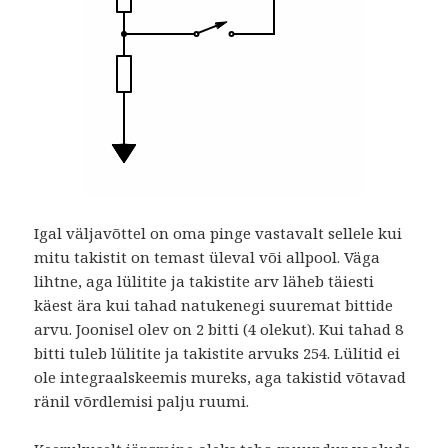
Igal väljavõttel on oma pinge vastavalt sellele kui
mitu takistit on temast üleval või allpool. Väga
lihtne, aga lülitite ja takistite arv läheb täiesti
käest ära kui tahad natukenegi suuremat bittide
arvu. Joonisel olev on 2 bitti (4 olekut). Kui tahad 8
bitti tuleb lülitite ja takistite arvuks 254. Lülitid ei
ole integraalskeemis mureks, aga takistid võtavad
ränil võrdlemisi palju ruumi.