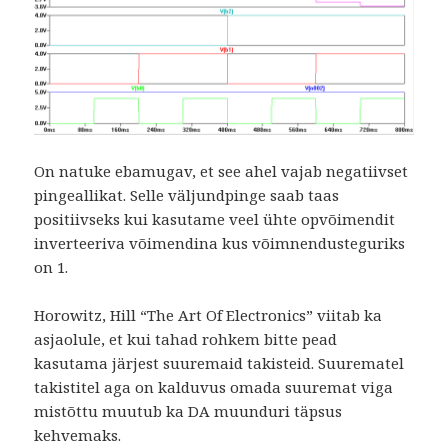
On natuke ebamugav, et see ahel vajab negatiivset
pingeallikat. Selle väljundpinge saab taas
positiivseks kui kasutame veel ühte opvõimendit
inverteeriva võimendina kus võimnendusteguriks
on 1.
Horowitz, Hill “The Art Of Electronics” viitab ka
asjaolule, et kui tahad rohkem bitte pead
kasutama järjest suuremaid takisteid. Suurematel
takistitel aga on kalduvus omada suuremat viga
mistõttu muutub ka DA muunduri täpsus
kehvemaks.