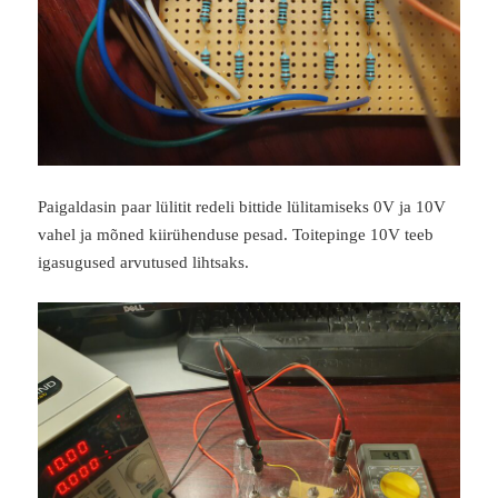
Paigaldasin paar lülitit redeli bittide lülitamiseks 0V ja 10V
vahel ja mõned kiirühenduse pesad. Toitepinge 10V teeb
igasugused arvutused lihtsaks.