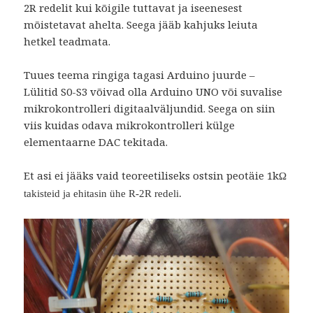
2R redelit kui kõigile tuttavat ja iseenesest
mõistetavat ahelta. Seega jääb kahjuks leiuta
hetkel teadmata.
Tuues teema ringiga tagasi Arduino juurde –
Lülitid S0-S3 võivad olla Arduino UNO või suvalise
mikrokontrolleri digitaalväljundid. Seega on siin
viis kuidas odava mikrokontrolleri külge
elementaarne DAC tekitada.
Et asi ei jääks vaid teoreetiliseks ostsin peotäie 1k
Ω
takisteid ja ehitasin ühe R-2R redeli.