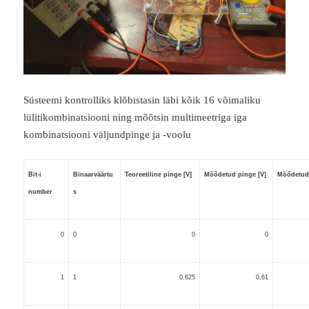
Süsteemi kontrolliks klõbistasin läbi kõik 16 võimaliku
lülitikombinatsiooni ning mõõtsin multimeetriga iga
kombinatsiooni väljundpinge ja -voolu
Bit-i
Binaarväärtu
Teoreetiline pinge [V]
Mõõdetud pinge [V]
Mõõdetud
number
s
0
0
0
0
1
1
0.625
0.61