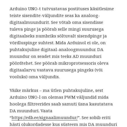
Arduino UNO-t tutvustavas postituses käsitlesime
teiste sisendite-väljundite seas ka analoog-
digitaalmuundurit. See võtab oma sisendisse
tuleva pinge ja pöörab selle mingi suurusega
digitaalseks numbriks sõltuvalt sisendpinge ja
võrdluspinge suhtest. Mida Arduinol ei ole, on
puhtakujuline digitaal-analoogmuundur. DA
muundur on seadet mis teeks AD muunduri
pöördtehet. See pöörab mikroprotsessoris oleva
digitaalarvu vastava suurusega pingeks (või
vooluks) oma väljundis.
Väike märkus – ma ütlen puhtakujuline, sest
Arduino UNO-l on olemas PWM väljundid mida
hoolega filtreerides saab samuti üsna kasutatava
DA muunduri. Vaata
“
https://edb.ee/signaalimuundur/
”.
See sobib eriti
hästi olukordadesse kus süsteem mis DA muunduri